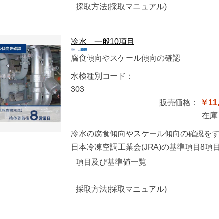
採取方法(採取マニュアル)
冷水 一般10項目
腐食傾向やスケール傾向の確認
水検種別コード：
303
販売価格：
￥11,
在庫
冷水の腐食傾向やスケール傾向の確認を
日本冷凍空調工業会(JRA)の基準項目8
項目及び基準値一覧
採取方法(採取マニュアル)