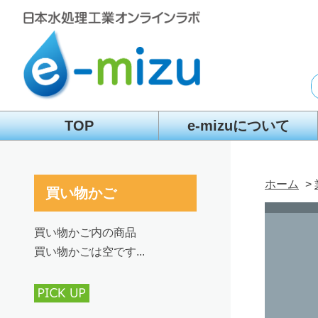
TOP
e-mizuについて
ホーム
>
買い物かご
買い物かご内の商品
買い物かごは空です...