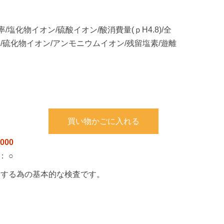
/塩化物イオン/硫酸イオン/酸消費量(ｐH4.8)/全
銅/硫化物イオン/アンモニウムイオン/残留塩素/遊離
買い物かごに入れる
000
：
○
をする為の基本的な検査です。