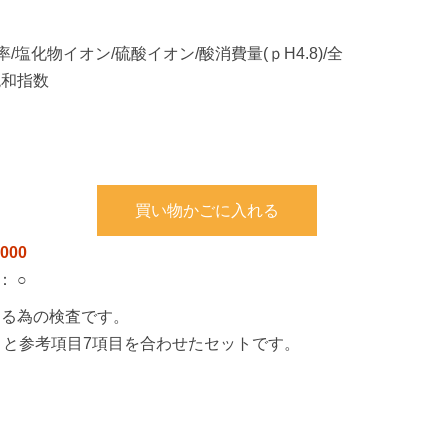
/塩化物イオン/硫酸イオン/酸消費量(ｐH4.8)/全
飽和指数
買い物かごに入れる
000
：
○
する為の検査です。
項目と参考項目7項目を合わせたセットです。