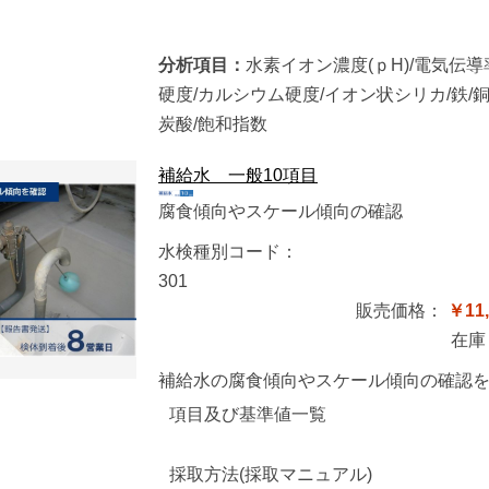
分析項目：
水素イオン濃度(ｐH)/電気伝導率
硬度/カルシウム硬度/イオン状シリカ/鉄/
炭酸/飽和指数
補給水 一般10項目
腐食傾向やスケール傾向の確認
水検種別コード：
301
販売価格：
￥11,
在庫
補給水の腐食傾向やスケール傾向の確認
項目及び基準値一覧
採取方法(採取マニュアル)