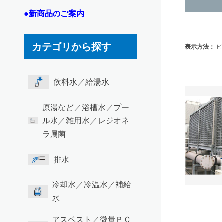
●新商品のご案内
カテゴリから探す
表示方法：
ピ
飲料水／給湯水
原湯など／浴槽水／プー
ル水／雑用水／レジオネ
ラ属菌
排水
冷却水／冷温水／補給
水
アスベスト／微量ＰＣ