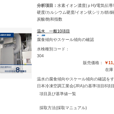
分析項目：
水素イオン濃度(ｐH)/電気伝導率
硬度/カルシウム硬度/イオン状シリカ/鉄/
炭酸/飽和指数
温水 一般10項目
腐食傾向やスケール傾向の確認
水検種別コード：
304
販売価格：
￥11,
在庫
温水の腐食傾向やスケール傾向の確認を
日本冷凍空調工業会(JRA)の基準項目8
項目及び基準値一覧
採取方法(採取マニュアル)