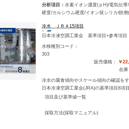
分析項目：
水素イオン濃度(ｐH)/電気伝導率
硬度/カルシウム硬度/イオン状シリカ/鉄/
冷水 ＪＲＡ15項目
日本冷凍空調工業会 基準項目+参考項目
水検種別コード：
303
販売価格：
￥22,
在庫
冷水の腐食傾向やスケール傾向の確認を
日本冷凍空調工業会(JRA)の基準項目8
項目及び基準値一覧
採取方法(採取マニュアル)