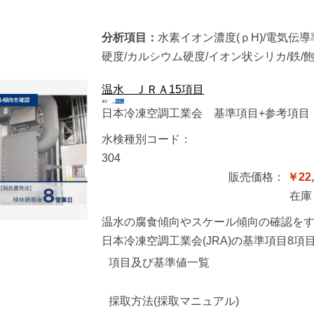
分析項目：
水素イオン濃度(ｐH)/電気伝導率
硬度/カルシウム硬度/イオン状シリカ/鉄/
温水 ＪＲＡ15項目
日本冷凍空調工業会 基準項目+参考項目
水検種別コード：
304
販売価格：
￥22,
在庫
温水の腐食傾向やスケール傾向の確認を
日本冷凍空調工業会(JRA)の基準項目8
項目及び基準値一覧
採取方法(採取マニュアル)