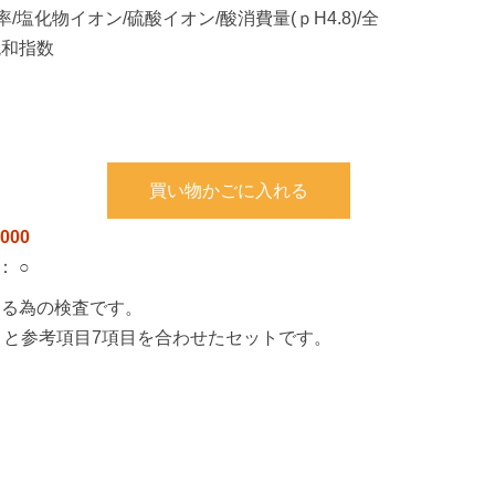
/塩化物イオン/硫酸イオン/酸消費量(ｐH4.8)/全
飽和指数
買い物かごに入れる
000
：
○
する為の検査です。
項目と参考項目7項目を合わせたセットです。