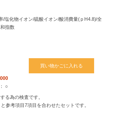
/塩化物イオン/硫酸イオン/酸消費量(ｐH4.8)/全
飽和指数
買い物かごに入れる
000
：
○
をする為の検査です。
項目と参考項目7項目を合わせたセットです。