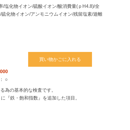
/塩化物イオン/硫酸イオン/酸消費量(ｐH4.8)/全
銅/硫化物イオン/アンモニウムイオン/残留塩素/遊離
買い物かごに入れる
000
：
○
する為の基本的な検査です。
項目に『鉄・飽和指数』を追加した項目。