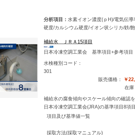
分析項目：
水素イオン濃度(ｐH)/電気伝導率
硬度/カルシウム硬度/イオン状シリカ/鉄/
補給水 ＪＲＡ15項目
日本冷凍空調工業会 基準項目+参考項目
水検種別コード：
301
販売価格：
￥22,
在庫
補給水の腐食傾向やスケール傾向の確認
日本冷凍空調工業会(JRA)の基準項目8
項目及び基準値一覧
採取方法(採取マニュアル)