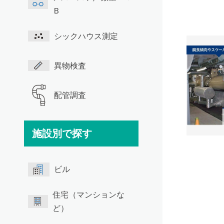
Ｂ
シックハウス測定
異物検査
配管調査
施設別で探す
ビル
住宅（マンションな
ど）