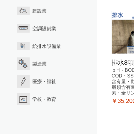
建設業
空調設備業
給排水設備業
排水8
製造業
ｐH・BO
COD・S
含有量・
医療・福祉
脂類含有
素・全リ
学校・教育
￥35,20