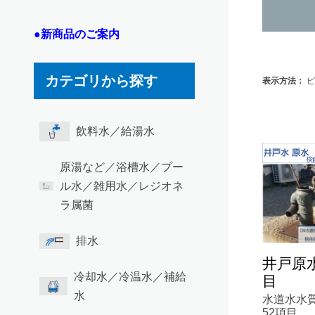
●新商品のご案内
カテゴリから探す
表示方法：
ピ
飲料水／給湯水
原湯など／浴槽水／プー
ル水／雑用水／レジオネ
ラ属菌
排水
井戸原水
冷却水／冷温水／補給
目
水
水道水水
52項目